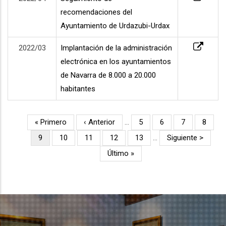
recomendaciones del
Ayuntamiento de Urdazubi-Urdax
2022/03
Implantación de la administración
electrónica en los ayuntamientos
de Navarra de 8.000 a 20.000
habitantes
Primera
« Primero
Página
‹ Anterior
…
Página
5
Página
6
Página
7
Página
8
Paginación
página
anterior
Página
9
Página
10
Página
11
Página
12
Página
13
…
Siguiente
Siguiente >
actual
página
Última
Último »
página