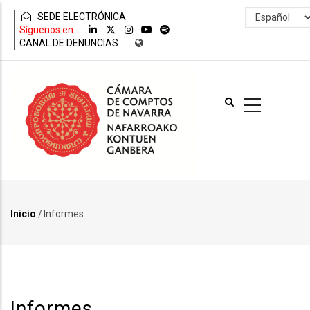
Pasar
Select
SEDE ELECTRÓNICA
al
your
Síguenos en ....
contenido
language
CANAL DE DENUNCIAS
principal
Inicio
/
Informes
Ruta
de
navegación
Informes