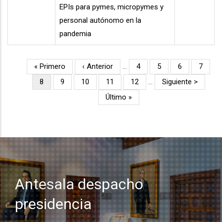
EPIs para pymes, micropymes y
personal autónomo en la
pandemia
Primera
« Primero
Página
‹ Anterior
…
Página
4
Página
5
Página
6
Página
7
Paginación
página
anterior
Página
8
Página
9
Página
10
Página
11
Página
12
…
Siguiente
Siguiente >
actual
página
Última
Último »
página
Antesala despacho
presidencia