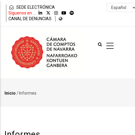
Pasar
Select
SEDE ELECTRÓNICA
al
your
Síguenos en ....
contenido
language
CANAL DE DENUNCIAS
principal
Inicio
/
Informes
Ruta
de
navegación
Informes